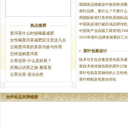
·
我国茶品牌建设中政府扮演重
·
茶叶品牌，要什么？不要什么
·
用国际标准打造有机茶国际品
·
中国茶必须打破区域品牌传统
热点推荐
·
中国茶产业高级工商管理(TMB
普洱茶什么时候喝最减肥
门大学总裁研修
·
2010年茶叶品牌发展看好三
女性喝普洱茶减肥应注意这几点
云南普洱茶的美容功效与作用
茶叶包装设计
怎样选购普洱茶
·
技术与文化含量是茶包装关键
云萱说茶-什么是好茶？
·
新技术保持袋泡茶的茶叶口味
武夷山访茶之旅-雅茗居
·
茶叶包装及其独特的人文特色
云萱论茶-道法自然
·
茶叶精制及包装自动化
合作站点友情链接