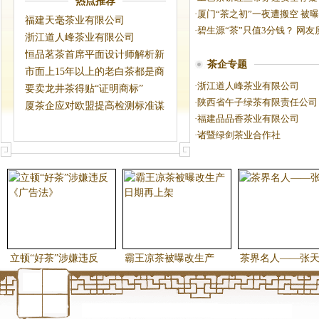
热点推荐
盒配料不符
·
厦门“茶之初”一夜遭搬空 被曝
福建天毫茶业有限公司
00万元店
·
碧生源“茶”只值3分钱？ 网友
浙江道人峰茶业有限公司
身体不好
恒品茗茶首席平面设计师解析新
茶企专题
品包装的设计理念
市面上15年以上的老白茶都是商
·
浙江道人峰茶业有限公司
业炒作
要卖龙井茶得贴“证明商标”
·
陕西省午子绿茶有限责任公司
厦茶企应对欧盟提高检测标准谋
·
福建品品香茶业有限公司
涨价
·
诸暨绿剑茶业合作社
立顿“好茶”涉嫌违反
霸王凉茶被曝改生产
茶界名人——张
《广告法》
日期再上架