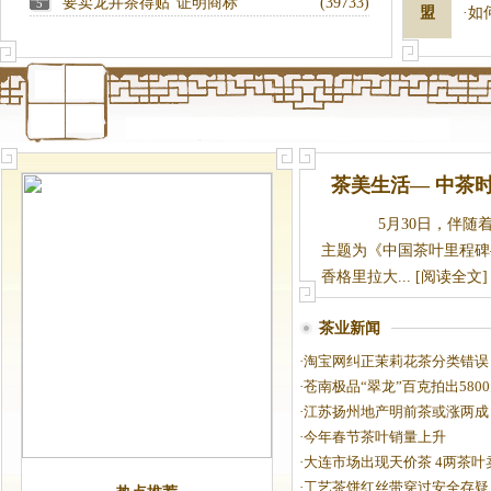
要卖龙井茶得贴“证明商标”
(39733)
5
盟
·
如
茶美生活— 中茶
5月30日，伴随着
主题为《中国茶叶里程碑
香格里拉大...
[阅读全文]
茶业新闻
·
淘宝网纠正茉莉花茶分类错误
·
苍南极品“翠龙”百克拍出580
·
江苏扬州地产明前茶或涨两成
·
今年春节茶叶销量上升
·
大连市场出现天价茶 4两茶叶
·
工艺茶饼红丝带穿过安全存疑