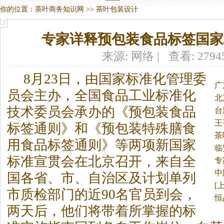
你的位置：
茶叶商务知识网
>>
茶叶包装设计
专家详释预包装食品标签国家
来源: 网络 | 查看: 279
8月23日，由国家标准化管理委
广
员会主办，全国食品工业标准化
北
技术委员会承办的《预包装食品
剂
台
王
标签通则》和《预包装特殊膳食
茶
用食品标签通则》等两项新国家
临
标准宣贯会在北京召开，来自全
专
中
国各省、市、自治区及计划单列
[
市质检部门的近90名官员到会，
恒
两天后，他们将带着所掌握的标