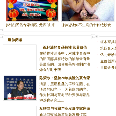
[转帖]民俗专家细说“元宵”由来
[转帖]让你不生病的十种绝妙食
品
延伸阅读
红木家具
茶籽油的食品特性|营养价值
第四套人
在植物性油脂中，对减少血液中
亿元奇珍
的胆固醇具有特效的油酸含有量
金价创新
是最高的。因使用茶籽油制作油
世博金条
炸食品时干爽...
陈荣冰：坚持20年实验的茶专家
清晨，层层叠叠的翠绿茶园，在
淡淡的阳光下，闪着幽绿的光。
作为长期与茶树品种资源与新品
种选育研究工...
互联网与收藏产业发展专家座谈
新华网收藏频道新版发布仪式
会在京举行