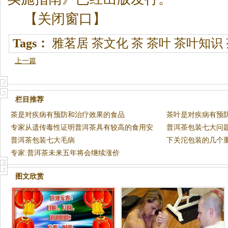
【关闭窗口】
Tags：
雅茗居
茶文化
茶
茶叶
茶叶知识
上一篇
栏目推荐
茶是对疾病有预防和治疗效果的食品
茶叶是对疾病有预
专家从遗传毒性证明普洱茶具有较高的食用安
普洱茶包装七大问
全性
普洱茶包装七大毛病
下关沱包装的几个
专家:普洱茶未来五年将会继续涨价
图文欣赏