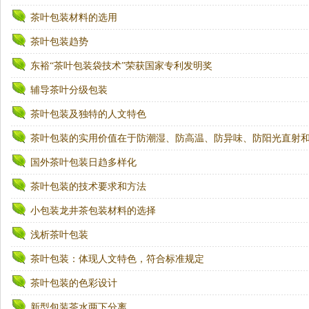
茶叶包装材料的选用
茶叶包装趋势
东裕“茶叶包装袋技术”荣获国家专利发明奖
辅导茶叶分级包装
茶叶包装及独特的人文特色
茶叶包装的实用价值在于防潮湿、防高温、防异味、防阳光直射
适的温度和湿度，在保质期内保持茶叶应有的品质不变。同时，包装
国外茶叶包装日趋多样化
茶叶包装的技术要求和方法
小包装龙井茶包装材料的选择
浅析茶叶包装
茶叶包装：体现人文特色，符合标准规定
茶叶包装的色彩设计
新型包装茶水两下分离