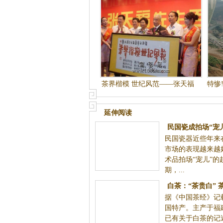
茶界楷模 世纪风范——张天福
特惨!
泰斗百岁诞辰
延伸阅读
民国瓷成拍场“宠儿” 王琦《糊
民国瓷器近些年来在艺术品拍卖市场的表
涂即是仙》350万成交
有成为艺术品拍场“宠儿”的趋势。近期，..
白茶：“茶贵白” 茶色白者品质
据《中国茶经》记载：白茶是我国特产。
上乘
省，唐宋时已有关于白茶的记述，所谓“茶贵白