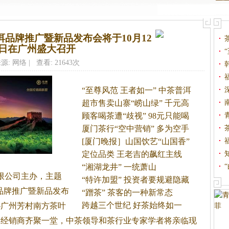
洱品牌推广暨新品发布会将于10月12
日在广州盛大召开
源: 网络 | 查看: 21643次
“至尊风范 王者如一” 中茶普洱
超市售卖山寨“崂山绿” 千元高
顾客喝茶遭“歧视” 98元只能喝
厦门茶行“空中营销” 多为空手
[厦门晚报］山国饮艺“山国香”
定位品类 王老吉的飙红主线
“湘湖龙井” 一统萧山
有限公司主办，主题
“特许加盟” 投资者要规避隐藏
洱品牌推广暨新品发布
“蹭茶” 茶客的一种新常态
跨越三个世纪 好茶始终如一
—广州芳村南方茶叶
的经销商齐聚一堂，中茶领导和茶行业专家学者将亲临现