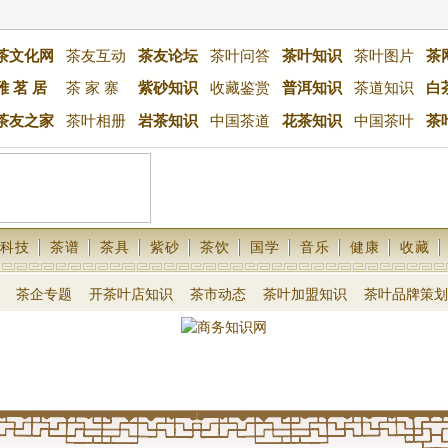
茶文化网
茶友互动
茶友论坛
茶叶问答
茶叶知识
茶叶图片
茶
雅 茗 居
茶 家 寨
紫砂知识
收藏鉴赏
普洱知识
茶道知识
白
茶友之家
茶叶相册
岩茶知识
中国茶道
花茶知识
中国茶叶
茶
科技
茶谱
茶具
紫砂
茶饮
国学
音乐
健康
收藏
茶企专题
开茶叶店知识
茶市动态
茶叶加盟知识
茶叶品牌策划