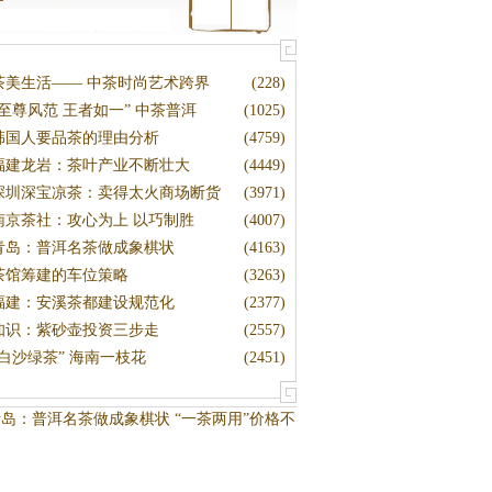
茶美生活—— 中茶时尚艺术跨界
(228)
“至尊风范 王者如一” 中茶普洱
(1025)
韩国人要品茶的理由分析
(4759)
福建龙岩：茶叶产业不断壮大
(4449)
深圳深宝凉茶：卖得太火商场断货
(3971)
南京茶社：攻心为上 以巧制胜
(4007)
青岛：普洱名茶做成象棋状
(4163)
茶馆筹建的车位策略
(3263)
福建：安溪茶都建设规范化
(2377)
知识：紫砂壶投资三步走
(2557)
“白沙绿茶” 海南一枝花
(2451)