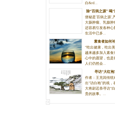
除“百病之源” 喝“同仁浊清汤”
便秘是'百病之源',严重者会引发大肠肿瘤
长期便秘还容易引发各种心脑血管疾病，生活
素食者如何
“吃出健康，吃出美
越来越多加入素食
心中的愿望，也是
人们仍然会...
寻访“大红袍”
作者：王充闾传统
出“访白袍”的戏，
大将尉迟恭寻访“白
贵的故事。...