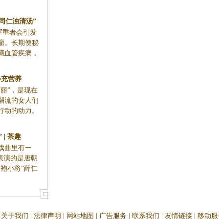
、乳腺肿瘤。
中已多...
补充营养
丽”，是现在
潮流的女人们
行动的动力。
 | 茶趣
戏曲里有一
表演的是唐朝
袍小将”薛仁
关于我们
|
法律声明
|
网站地图
|
广告服务
|
联系我们
|
友情链接
|
移动服