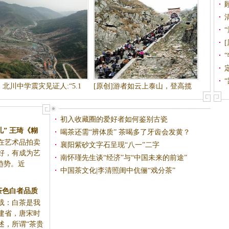
 北川中学震灾见证人:“5.1
[原创]游者如云上泰山，登高揽
2” 我一辈子的痛
胜
初入收藏圈的爱好者如何鉴别古瓷
喝茶还需“辨体质” 茶喝多了牙齿会发黄？
襄阳紫砂文字石呈现“八一”二字
南怀瑾先生谈“经济”与“中国未来的前途”
现越来越好，
中国茶文化|李清照闺中伉俪“戏分茶”
.
主产于福建
&rd...