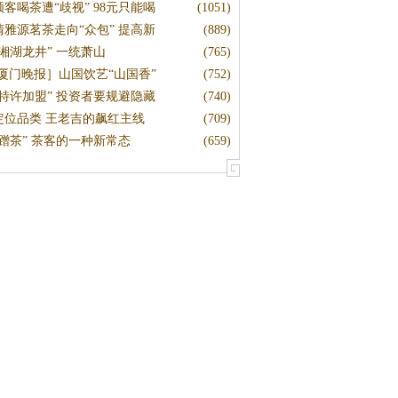
顾客喝茶遭“歧视” 98元只能喝
(1051)
清雅源茗茶走向“众包” 提高新
(889)
“湘湖龙井” 一统萧山
(765)
[厦门晚报］山国饮艺“山国香”
(752)
“特许加盟” 投资者要规避隐藏
(740)
定位品类 王老吉的飙红主线
(709)
“蹭茶” 茶客的一种新常态
(659)