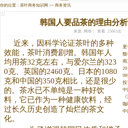
你的位置：
茶叶商务知识网
>>
商务资汛
韩国人要品茶的理由分析
来源: 网络 | 查看: 25063次
近来，因科学论证茶叶的多种
更
效能，茶叶消费剧增。
韩国年人
馥
均用茶32克左右，与爱尔兰的323
南
2
0克、英国的2460克、日本的1080
9
克和中国的350克相比，还是很少
投
的。茶水已不单纯是一种好饮
中
《
料，它已作为一种健康饮料，经
咖
过长久历史创造了灿烂的茶文
中
化。