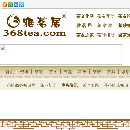
茶文化网
茶友互动
茶友
雅 茗 居
茶 家 寨
紫砂
茶友之家
茶叶相册
岩茶
首页
资讯
茶道
茶图
专题
科技
茶谱
茶具
紫
茶叶商务知识网
茶业新闻
商务资汛
茶企专题
开茶叶店知识