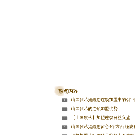
热点内容
山国饮艺提醒您连锁加盟中的创业
1
阱
山国饮艺的连锁加盟优势
2
【山国饮艺】加盟连锁日益兴盛
3
山国饮艺提醒您留心4个方面 谨防
4
加盟陷阱