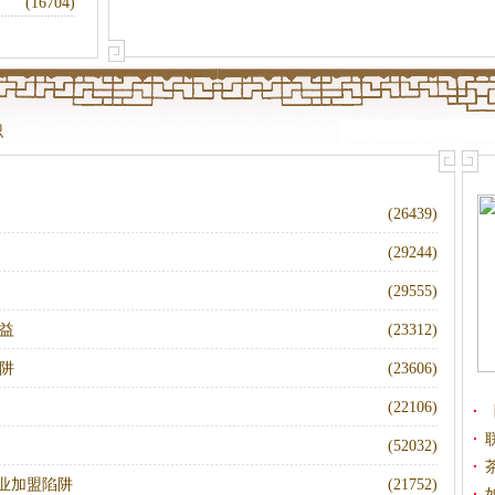
(16704)
识
(26439)
(29244)
(29555)
益
(23312)
阱
(23606)
(22106)
(52032)
业加盟陷阱
(21752)