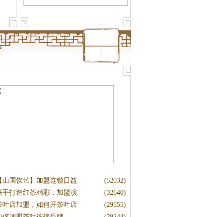
【山国饮艺】加盟连锁日益
(52032)
联手打造红茶精彩，加盟演
(32640)
茶叶店加盟，如何开茶叶店
(29555)
如何加盟茶叶连锁品牌
(29244)