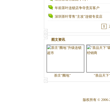
年前茶叶连锁店争夺贵宾客户
深圳茶叶零售“主攻”连锁专卖店
1
图文资讯
茶庄“圈地”
“茶品天下
版权所有 © 2006-