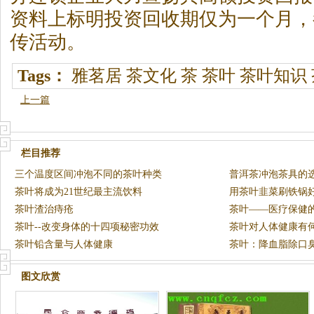
资料上标明投资回收期仅为一个月，
传活动。
Tags：
雅茗居
茶文化
茶
茶叶
茶叶知识
上一篇
栏目推荐
三个温度区间冲泡不同的茶叶种类
普洱茶冲泡茶具的
茶叶将成为21世纪最主流饮料
用茶叶韭菜刷铁锅
茶叶渣治痔疮
茶叶——医疗保健
茶叶--改变身体的十四项秘密功效
茶叶对人体健康有
茶叶铅含量与人体健康
茶叶：降血脂除口
图文欣赏