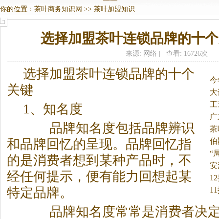
你的位置：
茶叶商务知识网
>>
茶叶加盟知识
选择加盟茶叶连锁品牌的十个
来源: 网络 | 查看: 16726次
选择加盟茶叶连锁品牌的十个
今
关键
大
万
工
1、知名度
广
品牌知名度包括品牌辨识
茶
单
伯
和品牌回忆的呈现。
品牌回忆指
“
的是消费者想到某种产品时，不
安
经任何提示，便有能力回想起某
处
1
特定品牌。
1
品牌知名度常常是消费者决定