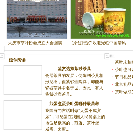
大庆市茶叶协会成立大会圆满
[原创]您好!欢迎光临中国清风
成功
茶庄安溪铁观音茶叶商城网.一
斤也算批发价
延伸阅读
茶叶末釉
鉴赏选择紫砂茶具
茶叶也可
瓷器茶具的发展，使陶制茶具相
节日礼品
形见绌，但紫砂壶陶具，却能与
北京礼品
瓷器茶具争名于世。因此，有人
茶叶做成
将紫砂壶茶具...
煎蛋煮蛋茶叶蛋哪种最营养
我国有句古话叫做“无蛋不成宴
席”，可见蛋在我国人民餐桌上的
地位是极高的，煎蛋、茶叶蛋、
咸蛋、卤蛋...