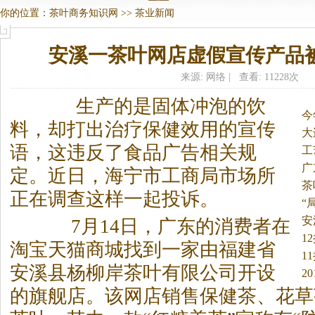
你的位置：
茶叶商务知识网
>>
茶业新闻
安溪一茶叶网店虚假宣传产品
来源: 网络 | 查看: 11228次
生产的是固体冲泡的饮
今
料，却打出治疗保健效用的宣传
大
语，这违反了食品广告相关规
万
工
广
定。
近日，海宁市工商局市场所
茶
正在调查这样一起投诉。
单
“
安
7月14日，广东的消费者在
处
1
淘宝天猫商城找到一家由福建省
1
安溪县杨柳岸茶叶有限公司开设
2
的旗舰店。该网店销售保健茶、花草