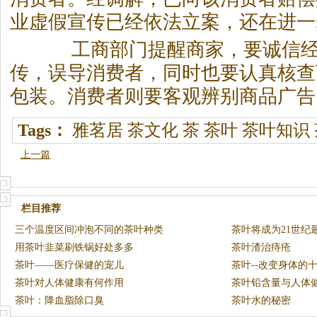
业虚假宣传已经依法立案，还在进一
工商部门提醒商家，要诚信经
传，误导消费者，同时也要认真核查
包装。消费者则要客观辨别商品广告
Tags：
雅茗居
茶文化
茶
茶叶
茶叶知识
上一篇
栏目推荐
三个温度区间冲泡不同的茶叶种类
茶叶将成为21世纪
用茶叶韭菜刷铁锅好处多多
茶叶渣治痔疮
茶叶——医疗保健的宠儿
茶叶--改变身体的
茶叶对人体健康有何作用
茶叶铅含量与人体
茶叶：降血脂除口臭
茶叶水的秘密