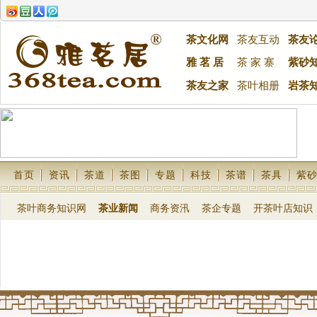
茶文化网
茶友互动
茶友
雅 茗 居
茶 家 寨
紫砂
茶友之家
茶叶相册
岩茶
首页
资讯
茶道
茶图
专题
科技
茶谱
茶具
紫
茶叶商务知识网
茶业新闻
商务资汛
茶企专题
开茶叶店知识