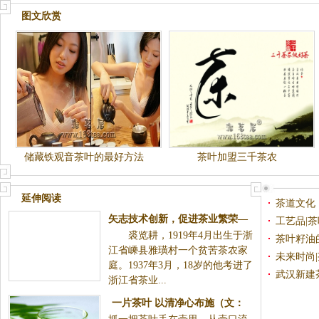
图文欣赏
储藏铁观音茶叶的最好方法
茶叶加盟三千茶农
延伸阅读
茶道文化
矢志技术创新，促进茶业繁荣―
工艺品|
裘览耕，1919年4月出生于浙
―记四川茶叶发展奠基人之一裘
茶叶籽油
江省嵊县雅璜村一个贫苦茶农家
览耕先生
未来时尚
庭。1937年3月，18岁的他考进了
武汉新建
浙江省茶业...
一片茶叶 以清净心布施（文：