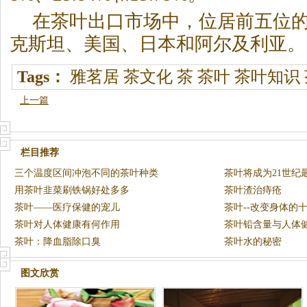
在茶叶出口市场中，位居前五位
克斯坦、美国、日本和阿尔及利亚。
Tags：
雅茗居
茶文化
茶
茶叶
茶叶知识
上一篇
栏目推荐
三个温度区间冲泡不同的茶叶种类
茶叶将成为21世纪
用茶叶韭菜刷铁锅好处多多
茶叶渣治痔疮
茶叶——医疗保健的宠儿
茶叶--改变身体的
茶叶对人体健康有何作用
茶叶铅含量与人体
茶叶：降血脂除口臭
茶叶水的秘密
图文欣赏