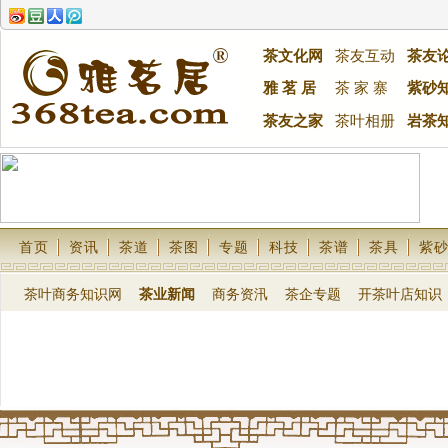
茶文化网
茶友互动
茶友
雅 茗 居
茶 家 寨
紫砂
茶友之家
茶叶相册
岩茶
首页
资讯
茶道
茶图
专题
科技
茶谱
茶具
紫
茶叶商务知识网
茶业新闻
商务资汛
茶企专题
开茶叶店知识