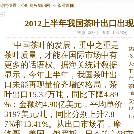
你的位置：
茶叶商务知识网
>>
茶业新闻
2012上半年我国茶叶出口出
来源: 网络 | 查看: 10323次
中国茶叶的发展，重中之重是
茶
茶叶质量，才能在国际市场中有
今
更多的话语权。
据海关统计数据
大
万
工
显示，今年上半年，我国茶叶出
广
口未能再现量价齐增的格局，茶
茶
叶出口15.32万吨，同比下降4.89
单
“
安
%；金额约4.90亿美元，平均单价
处
1
3197美元/吨，同比分别上升7.8
1
7%和13.41%。从出口市场看，摩