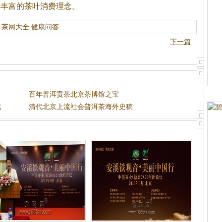
康丰富的茶叶消费理念。
茶网大全
健康问答
下一篇
百年普洱贡茶北京茶博馆之宝
城
清代北京上流社会普洱茶海外史稿