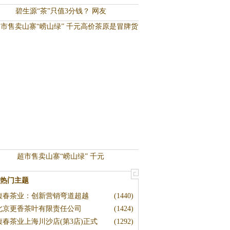
碧生源“茶”只值3分钱？ 网友
超市售卖山寨“崂山绿” 千元
热门主题
馥春茶业：创新营销弯道超越
(1440)
北京更香茶叶有限责任公司
(1424)
馥春茶业上海川沙店(第3店)正式
(1292)