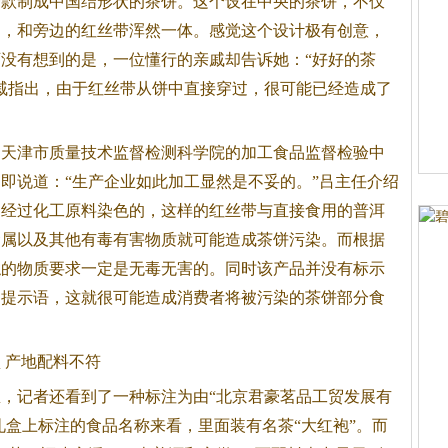
一款制成中国结形状的茶饼。这个设在中央的茶饼，不仅
过，和旁边的红丝带浑然一体。感觉这个设计极有创意，
没有想到的是，一位懂行的亲戚却告诉她：“好好的茶
戚指出，由于红丝带从饼中直接穿过，很可能已经造成了
津市质量技术监督检测科学院的加工食品监督检验中
即说道：“生产企业如此加工显然是不妥的。”吕主任介绍
是经过化工原料染色的，这样的红丝带与直接食用的普洱
金属以及其他有毒有害物质就可能造成茶饼污染。而根据
触的物质要求一定是无毒无害的。同时该产品并没有标示
的提示语，这就很可能造成消费者将被污染的茶饼部分食
产地配料不符
记者还看到了一种标注为由“北京君豪茗品工贸发展有
礼盒上标注的食品名称来看，里面装有名茶“大红袍”。而