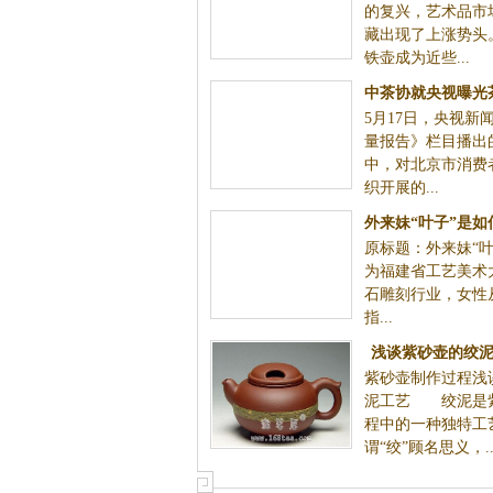
近些年，随着国内茶道与茶文化的复兴，
藏
茶具的收藏出现了上涨势头。其中，日本
些...
中茶协就央视曝光茶叶安全问题
5月17日，央视新闻频道《每周质量报告
作出说明
的“验茶”节目中，对北京市消费者协会近
的...
外来妹“叶子”是如何成为福建省
原标题：外来妹“叶子”是如何成为福建省
工艺美术大师的
的在寿山石雕刻行业，女性从业人员屈指..
浅谈紫砂壶的绞泥
紫砂壶制作过程浅
制作过
泥工艺 绞泥是
程中的一种独特工
谓“绞”顾名思义，..