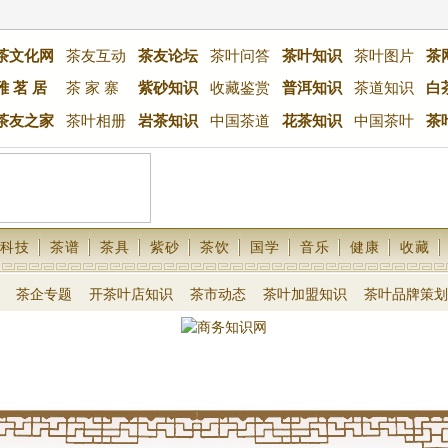
茶文化网
茶友互动
茶友论坛
茶叶问答
茶叶知识
茶叶图片
茶
雅 茗 居
茶 家 寨
紫砂知识
收藏鉴赏
普洱知识
茶道知识
白
茶友之家
茶叶相册
岩茶知识
中国茶道
花茶知识
中国茶叶
茶
科技
茶谱
茶具
紫砂
茶饮
国学
音乐
健康
收藏
茶企专题
开茶叶店知识
茶市动态
茶叶加盟知识
茶叶品牌策划