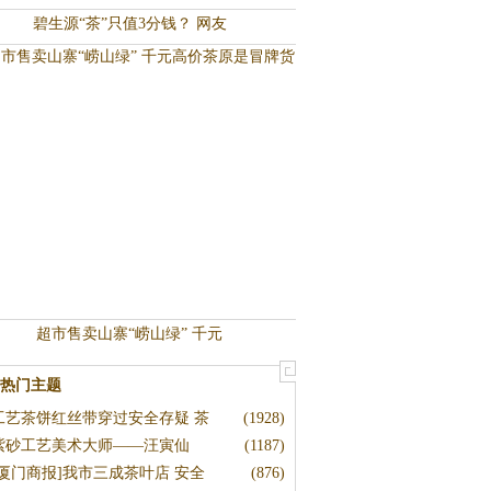
碧生源“茶”只值3分钱？ 网友
超市售卖山寨“崂山绿” 千元
热门主题
工艺茶饼红丝带穿过安全存疑 茶
(1928)
紫砂工艺美术大师——汪寅仙
(1187)
[厦门商报]我市三成茶叶店 安全
(876)