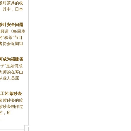
艺术品市场对
铁壶成为近
》栏目播出
期组织开展
工艺美术大师
.
工艺|紫砂壶
谈紫砂壶的绞
程
紫砂壶制作过
艺，所
.