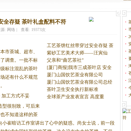
安全存疑 茶叶礼盒配料不符
源: 网络 | 查看: 19373次
工艺茶饼红丝带穿过安全存疑 茶
本市茶城、超市、
紫砂工艺美术大师——汪寅仙
开了调查。
一批不标
父亲和“曲艺茶社”
[厦门商报]我市三成茶叶店 安全
等级标注混乱的茶叶
厦门山国饮艺茶业有限公司
市场还有什么不规范
厦门山国饮艺茶业有限公司总经
查。
理
茶叶卫生安全执行新标准
加工方式不妥
全球茶产业发表宣言 高度重
造型很别致，可后来
。也不知道这样的茶
向小崔暗访工作室讲出了心中的疑惑。尚女士说，前一段