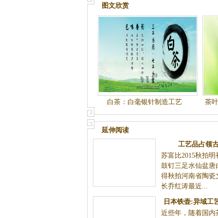
图文欣赏
白茶：白毫银针制造工艺
茶
延伸阅读
工艺品占领古玩市场
苏富比2015秋拍明初钧窑天蓝釉鼓钉三
足杯佳士得秋拍河南省陶瓷文化研究会会
近...
日本铁壶:异域工艺进入大众收