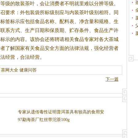
同等级的散装茶叶，会让消费者不明就里难以分辨等级。
号召要求：外包装袋所标级别应与内装茶叶级别相符。同
品标签标示应包括食品名称、配料表、净含量和规格、生
和联系方式、生产日期和保质期、贮存条件、食品生产许
要标示的内容。该协会还将聘请相关食品专家对各大茶城
营者了解国家有关食品安全方面的法律法规，强化经营者
守法经营，合法经营。
茶网大全
健康问答
下一篇
专家从遗传毒性证明普洱茶具有较高的食用安
全性
97勐海茶厂红丝带沱茶100g