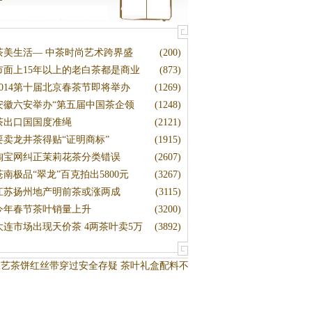
茶美生活— 中茶时尚艺术跨界盛
(200)
市面上15年以上的老白茶都是商业
(873)
2014第十届北京春茶节即将举办
(1269)
安徽六安举办“第五届中国茶企领
(1248)
茶出口国国度准绳
(2121)
要卖龙井茶得贴“证明商标”
(1915)
淘宝网纠正茉莉花茶分类错误
(2607)
苍南极品“翠龙”百克拍出5800元
(3267)
江苏扬州地产明前茶或涨两成
(3115)
今年春节茶叶销量上升
(3200)
大连市场出现天价茶 4两茶叶卖5万
(3892)