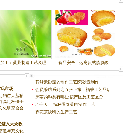
叶加工：黄茶制造工艺及理
食品安全：远离反式脂肪酸
化变化
花货紫砂壶的制作工艺|紫砂壶制作
会员采访系列之五张正东---福香工艺品店
（上）
黑茶的种类有哪些|按产区及工艺区分
足水仙盆唐白高
巧夺天工 揭秘景泰蓝的制作工艺
长乔红涛最
双花茶饮料的生产工艺