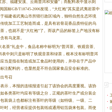
江苏、福建安溪、云南普洱和安徽”；而配料表中显示则
标GB/T18745-2006发现，“大红袍”其实是武夷岩茶中
限于福建省武夷山市所辖行政区域内，独特自然生态环境
的传统加工工艺制造而成，是具有岩骨花香品质特征的乌
茶，也就不是“大红袍”了。而该产品的标签上产地没有标
明含有乌龙茶。
名茶”礼盒中，食品名称中标明为“普洱茶、铁观音茶、
料表中则只是标明了铁观音茶和绿茶，根本没有标明普洱
料应当是指在制造或加工食品时使用的，并存在于产品中
整标注配料的，也显然是不符合国家食品安全标准的。
出号召
示，本报的连续报道引起了该协会的高度重视。该协
，如各类茶叶均应有等级之分，正规的茶叶生产或分装企
品包装袋上也都标注有茶叶的等级（如特级、一级、二
茶叶时，经营者应提供包装纸或通用铝箔袋来包装。而使