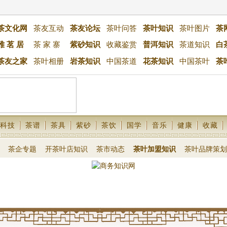
茶文化网
茶友互动
茶友论坛
茶叶问答
茶叶知识
茶叶图片
茶
雅 茗 居
茶 家 寨
紫砂知识
收藏鉴赏
普洱知识
茶道知识
白
茶友之家
茶叶相册
岩茶知识
中国茶道
花茶知识
中国茶叶
茶
科技
茶谱
茶具
紫砂
茶饮
国学
音乐
健康
收藏
茶企专题
开茶叶店知识
茶市动态
茶叶加盟知识
茶叶品牌策划