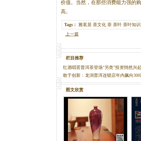
价值。当然，在那些消费能力强的
高。
Tags：
雅茗居
茶文化
茶
茶叶
茶叶知识
上一篇
栏目推荐
红酒唱罢普洱茶登场“另类”投资悄然兴
敢于创新：龙润普洱连锁店年内飙向300
图文欣赏