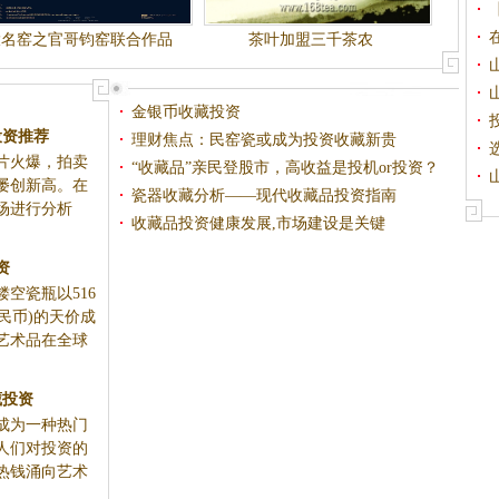
大名窑之官哥钧窑联合作品
茶叶加盟三千茶农
专场拍卖会预展
金银币收藏投资
投资推荐
理财焦点：民窑瓷或成为投资收藏新贵
一片火爆，拍卖
“收藏品”亲民登股市，高收益是投机or投资？
屡创新高。在
瓷器收藏分析——现代收藏品投资指南
市场进行分析
收藏品投资健康发展,市场建设是关键
资
镂空瓷瓶以516
人民币)的天价成
艺术品在全球
藏投资
成为一种热门
人们对投资的
热钱涌向艺术