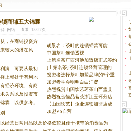
识
连锁商铺五大锦囊
源: 网络 | 查看: 15527次
盲从，在商铺投资方
胡景岩：茶叶的连锁经营可能
带来较大的潜在风
中国茶叶连锁透视
上第名茶广西河池加盟店正式签约
[上第名茶] 茶叶连锁经营管理的
利润，可要从最初
投资者选择茶叶加盟品牌的5个重
选择上就处于有利地
加盟者学会明明白白消费
，有经济环境、有商
热烈祝贺山国饮艺茗茶山西盂县
供求关系以及投资市
加
热烈祝贺恒品茗茶浙江玉环分店
小锦囊，以供参考。
签
【山国饮艺】企业连锁加盟店成
功
加盟VS自营
别
经营日常用品以及价格低较且便于携带的消费品为