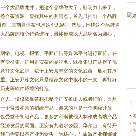
做一个大品牌龙井，把这个品牌做大了，影响力出来了，
以整合茶资源，查找其中的共同点，首先只推出一个品牌
目前，云南普洱茶也是这个思路)；然后，围绕这个品牌名
个大品牌的核心特色进行，最终形成以大品牌名为圆心，
用网络、电视、报纸、平面广告等媒体平台进行宣传。在
，有偿征集、征用正安茶的品牌名，既得集思广益得了优
注意打文化底牌，赋予正安茶丰富的文化底蕴，显示其厚
厚重。正安尹珍文化只是儒家文化中很小的一支，再打好
、历史等软件环境的打造。
传合力。仅仅依靠茶想把整个正安推出去或者打响，显然
是一个背景和茶的初级产品，迎来的只是一个初级开放
农仅受益于初级产品，更多的利润被他人制作成高端产品
型经济发展的局面。正安有九道水公园、华尔山，有待开
，我们需要以茶产业为龙头、为核心，与旅游产业捆绑做