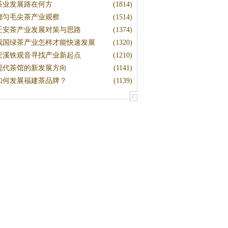
茶业发展路在何方
(1814)
都匀毛尖茶产业观察
(1514)
正安茶产业发展对策与思路
(1374)
我国绿茶产业怎样才能快速发展
(1320)
安溪铁观音寻找产业新起点
(1210)
现代茶馆的新发展方向
(1141)
如何发展福建茶品牌？
(1139)