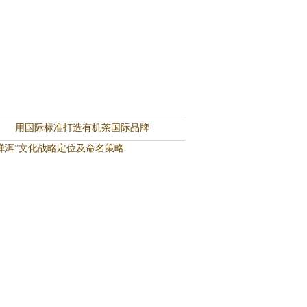
用国际标准打造有机茶国际品牌