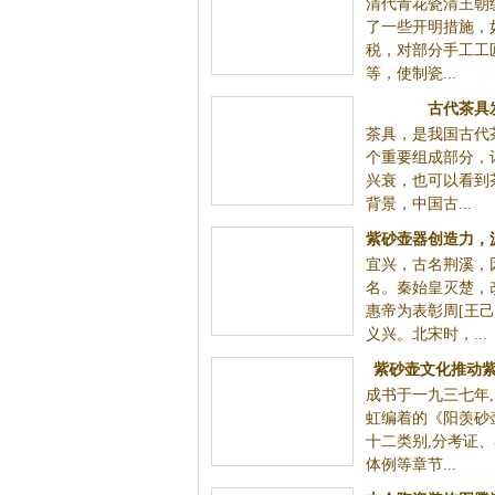
清代青花瓷清王朝
了一些开明措施，
税，对部分手工工匠
等，使制瓷...
古代茶具
茶具，是我国古代
个重要组成部分，
兴衰，也可以看到
背景，中国古...
紫砂壶器创造力，
宜兴，古名荆溪，
发展
名。秦始皇灭楚，
惠帝为表彰周[王己
义兴。北宋时，...
紫砂壶文化推动
成书于一九三七年
虹编着的《阳羡砂
十二类别,分考证
体例等章节...