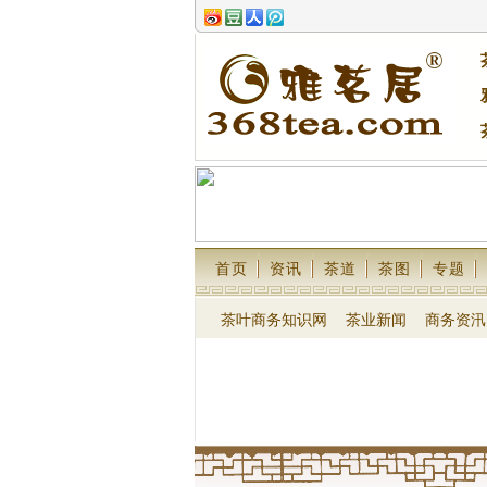
首页
资讯
茶道
茶图
专题
茶叶商务知识网
茶业新闻
商务资汛