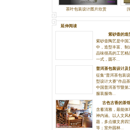
茶叶包装设计图片欣赏
延伸阅读
紫砂壶的造
紫砂壶陶艺是中国
中，造型丰富、制
品味很高的工艺精
一式，圆不...
普洱茶包装设计及
征集“普洱茶包装
计大赛
型设计大赛”作品
中国普洱茶节暨第
服装服饰...
古色古香的茶
含蓄清雅，最能体
神内涵。以人文风
题，多点缀文房四
等；室外园林...