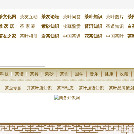
茶文化网
茶友互动
茶友论坛
茶叶问答
茶叶知识
茶叶图片
茶
雅 茗 居
茶 家 寨
紫砂知识
收藏鉴赏
普洱知识
茶道知识
白
茶友之家
茶叶相册
岩茶知识
中国茶道
花茶知识
中国茶叶
茶
科技
茶谱
茶具
紫砂
茶饮
国学
音乐
健康
收藏
茶企专题
开茶叶店知识
茶市动态
茶叶加盟知识
茶叶品牌策划