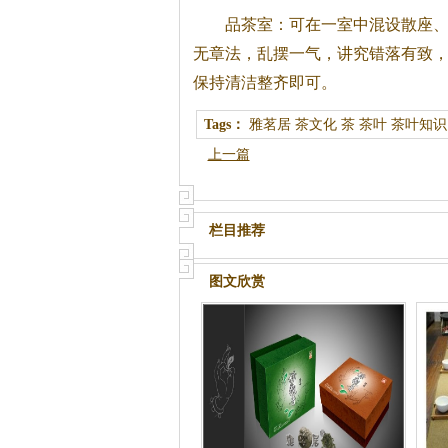
品茶室：可在一室中混设散座
无章法，乱摆一气，讲究错落有致
保持清洁整齐即可。
Tags：
雅茗居
茶文化
茶
茶叶
茶叶知识
上一篇
栏目推荐
图文欣赏