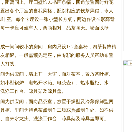
子，距离同上。厅四壁饰以书画条幅，四角放置四时鲜花
布置出各个厅室的自我风格，配以相应的饮茶风俗，令人
咖啡座。每个卡座设一张小型长方桌，两边各设长形高背
。每一卡座可坐车人，两两相对，品茶聊天。墙面以壁
成一间间较小的房间，房内只设1~2套桌椅，四壁装饰精
亲友相聚。一般需预先定座，由专职的服务人员帮助布置
他人打扰。
外间为供应间，墙上开一大窗，面对茶室，置放茶叶柜、
（如小型锅炉、电热开水箱。电茶壶）、热水瓶柜、水
、洗涤工作台、晾具架及晾具盘。
外间为供应间，面向品茶室，放置干燥型及冷藏保鲜型两
用具柜。里间为特色茶点制作工场或热点制作处。如不供
槽、自来水龙头、洗涤工作台、晾具架及晾具盘即可。