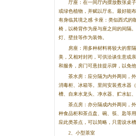
厅座：在一间厅内摆放数张桌
或绿色植物，并赋以厅名。最好能
有身临其境之感 卡座：类似西式的
椅，以椅背作为座与座之间的间隔
灯、壁挂等作为装饰。
房座：用多种材料将较大的窨隔
美，又相对封闭，可供洽谈生意或
和服务，房门可悬挂提示牌，以免
茶水房：应分隔为内外两间，
消毒柜、冰箱等。里间安装煮水器
槽、自来水龙头、净水器、贮水缸
茶点房：亦分隔成内外两间，
种食品柜和茶点盘、碗、筷、匙等
应此类茶点，可以简略，只需设水
2、小型茶室