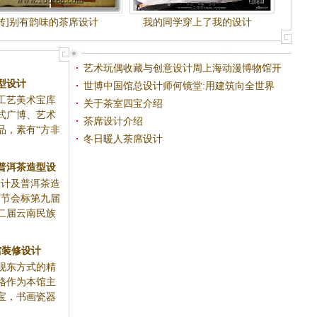
[转]别有韵味的茶席设计
我的同学穿上了我的设计
艺术玩偶收藏与创意设计周上海动漫博物馆开
型设计
幕
世博中国馆总设计师何镜堂:用建筑向全世界
工艺美术宝库
致敬
关于茶室四宝介绍
式广博、艺术
茶席设计介绍
品，素有“方非
冬日暖人茶席设计
普洱茶造型设
设计及普洱茶造
公告
茶节会标第九届
二届云南民族
馆装修设计
现东方式的精
格作为本馆主
宝，书画瓷器