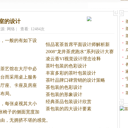
室的设计
源: 网络 | 查看: 12484次
异，一般的有如下设
恒品茗茶首席平面设计师解析新
品
2008“龙井茶虎跑水”系列设计大赛
凌云香VI视觉设计理念诠释
茶叶包装的色彩设计
。
茶艺馆在大厅中必
丰富多彩的茶叶包装设计
演台而采用桌上服务
茶叶品牌口碑营销的设计策略
、厅座、卡座及房座
茶包装的色彩设计
理布局。
茶包装的形象设计
经典茶品包装设计欣赏
桌，每张桌视其大小
茶包装的四大设计要素
两张椅子的侧面宽度加
自由，无拥挤不堪的感觉。